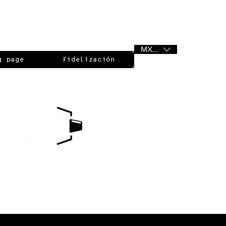
MXN ($)
g page
Fidelización