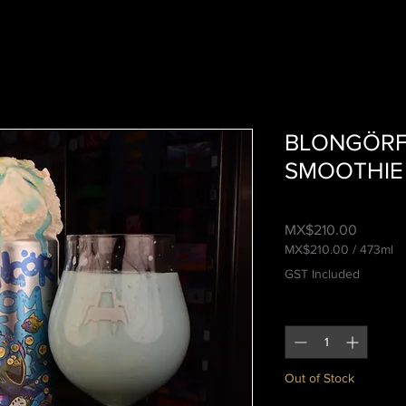
BLONGÖRF
SMOOTHIE 
Price
MX$210.00
MX$210.00
/
473ml
MX$210.00
GST Included
per
473
Quantity
*
Milliliters
Out of Stock