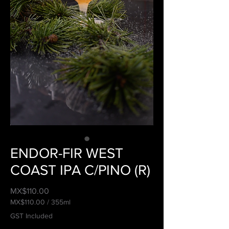
ENDOR-FIR WEST
COAST IPA C/PINO (R)
Price
MX$110.00
MX$110.00
/
355ml
MX$110.00
GST Included
per