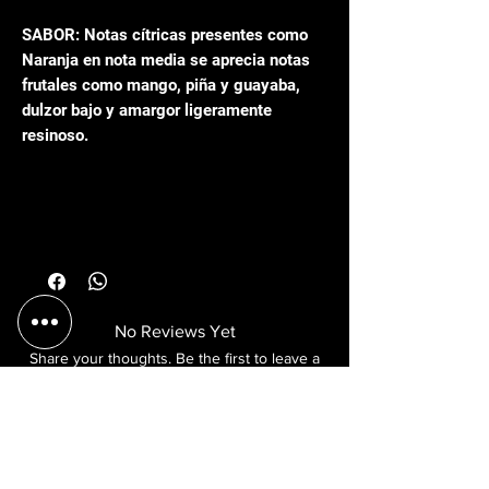
SABOR: Notas cítricas presentes como
Naranja en nota media se aprecia notas
frutales como mango, piña y guayaba,
dulzor bajo y amargor ligeramente
resinoso.
ESTILO EXPERIMENTAL
Aroma: A bosque
Sabor: Notas resinosas bastante profundas
por el Arbol de pino acompañado de notas
cítricas y amargas
No Reviews Yet
Color: Semi hazy con un color amarillo
Share your thoughts. Be the first to leave a
brillante
review.
Leave a Review