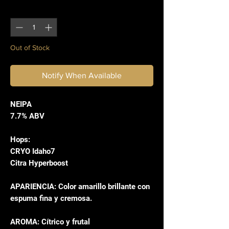
355
Quantity
*
Milliliters
Out of Stock
Notify When Available
NEIPA
7.7% ABV
Hops:
CRYO Idaho7
Citra Hyperboost
APARIENCIA: Color amarillo brillante con
espuma fina y cremosa.
AROMA: Cítrico y frutal